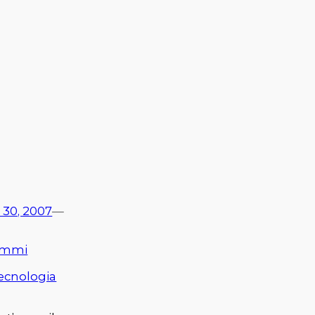
 30, 2007
—
immi
ecnologia