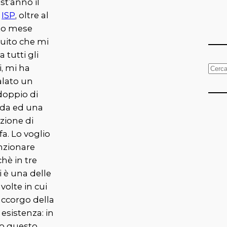
st’anno il
o
ISP
, oltre al
ito mese
tuito che mi
 tutti gli
, mi ha
C
alato un
e
doppio di
r
da ed una
c
zione di
a
ffa. Lo voglio
zionare
hè in tre
 è una delle
 volte in cui
accorgo della
 esistenza: in
to questo