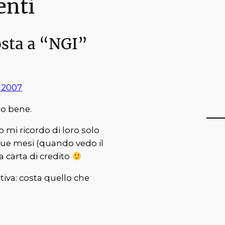
nti
osta a “NGI”
 2007
to bene.
io mi ricordo di loro solo
due mesi (quando vedo il
 carta di credito
iva: costa quello che