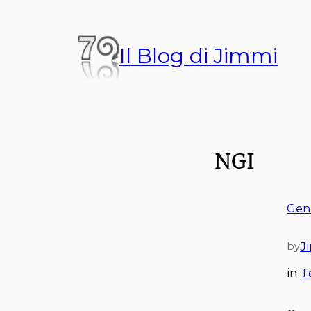
Vai
al
Il Blog di Jimmi
contenuto
NGI
Gen
J
by
in
T