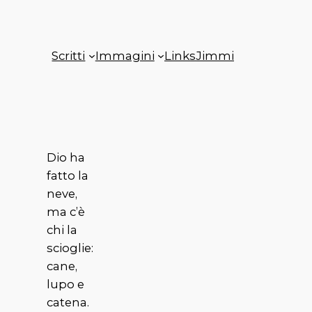
Scritti
Immagini
Links
Jimmi
Dio ha
fatto la
neve,
ma c’è
chi la
scioglie:
cane,
lupo e
catena.