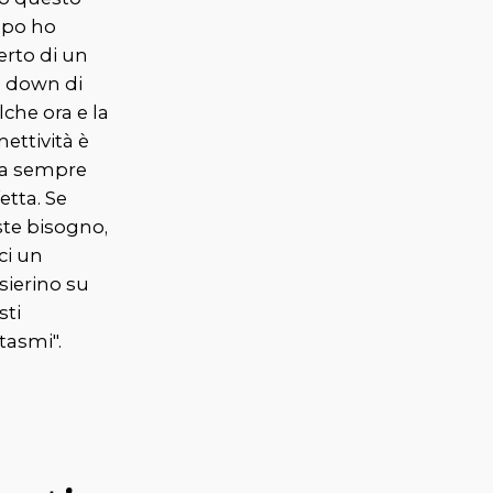
po ho
erto di un
o
down
di
che ora e la
ettività è
ta sempre
etta. Se
ste bisogno,
ci un
sierino su
sti
ntasmi
".