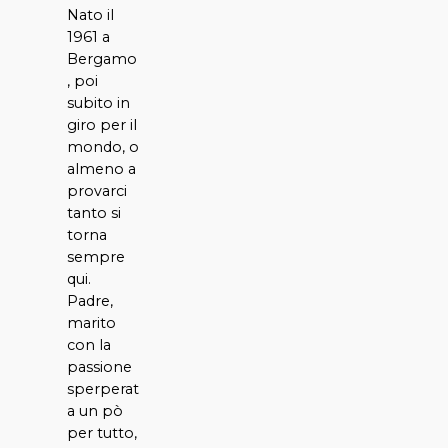
Nato il
1961 a
Bergamo
, poi
subito in
giro per il
mondo, o
almeno a
provarci
tanto si
torna
sempre
qui.
Padre,
marito
con la
passione
sperperat
a un pò
per tutto,