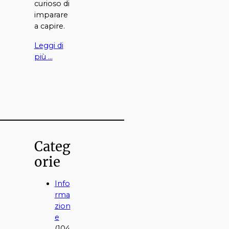
curioso di
imparare
a capire.
Leggi di
più …
Categ
orie
Info
rma
zion
e
(104