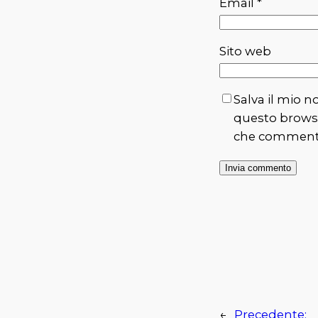
Email
*
Sito web
Salva il mio n
questo browse
che comment
←
Precedente: