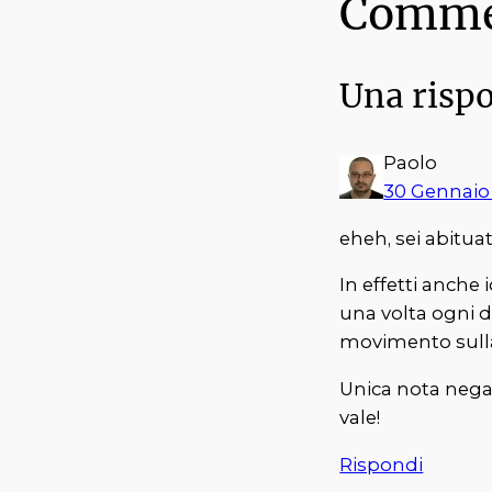
Comme
Una risp
Paolo
30 Gennaio
eheh, sei abitua
In effetti anche 
una volta ogni 
movimento sulla
Unica nota negat
vale!
Rispondi