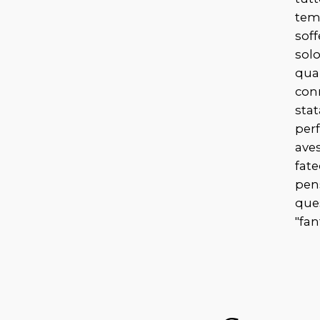
tem
soff
sol
qual
conn
sta
perf
ave
fate
pen
que
"
fa