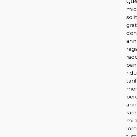
Que
mi
sol
gra
dona
anni
reg
rad
ban
ridu
tari
men
perc
anni
rare
mi 
loro
tut