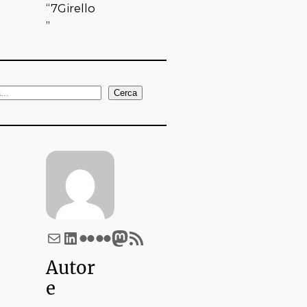
“7Girello
”
Cerca
Email
LinkedIn
Flickr
Flickr
Mastodon
Feed RSS
Autor
e