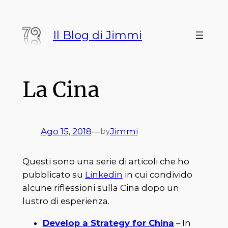
Vai
al
Il Blog di Jimmi
contenuto
La Cina
Ago 15, 2018
—
Jimmi
by
Questi sono una serie di articoli che ho
pubblicato su
Linkedin
in cui condivido
alcune riflessioni sulla Cina dopo un
lustro di esperienza.
Develop a Strategy for China
– In