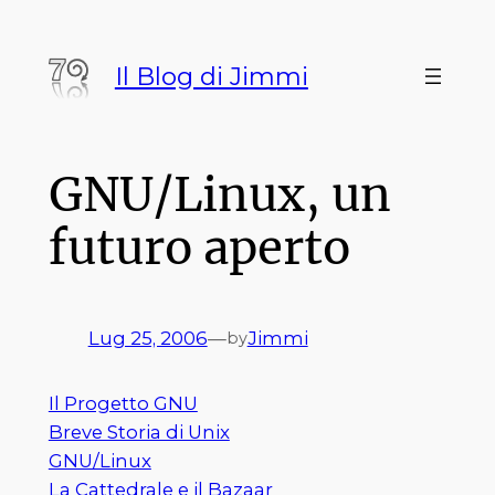
Vai
al
Il Blog di Jimmi
contenuto
GNU/Linux, un
futuro aperto
Lug 25, 2006
—
Jimmi
by
Il Progetto GNU
Breve Storia di Unix
GNU/Linux
La Cattedrale e il Bazaar