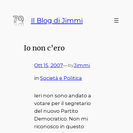
Vai
al
Il Blog di Jimmi
contenuto
Io non c’ero
Ott 15, 2007
—
Jimmi
by
in
Società e Politica
Ieri non sono andato a
votare per il segretario
del nuovo Partito
Democratico. Non mi
riconosco in questo