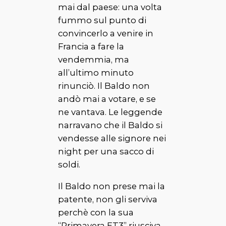
mai dal paese: una volta
fummo sul punto di
convincerlo a venire in
Francia a fare la
vendemmia, ma
all’ultimo minuto
rinunciò. Il
Baldo
non
andò mai a votare, e se
ne vantava. Le leggende
narravano che il
Baldo
si
vendesse alle signore nei
night per una sacco di
soldi.
Il
Baldo
non prese mai la
patente, non gli serviva
perchè con la sua
“Primavera ET3” riusciva