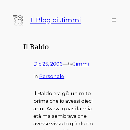
Vai
al
Il Blog di Jimmi
contenuto
Il Baldo
Dic 25, 2006
—
Jimmi
by
in
Personale
Il
Baldo
era già un mito
prima che io avessi dieci
anni. Aveva quasi la mia
età ma sembrava che
avesse vissuto già due o