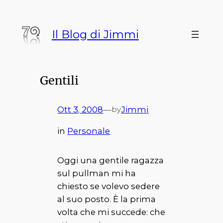
Vai
al
Il Blog di Jimmi
contenuto
Gentili
Ott 3, 2008
—
Jimmi
by
in
Personale
Oggi una gentile ragazza
sul pullman mi ha
chiesto se volevo sedere
al suo posto. È la prima
volta che mi succede: che