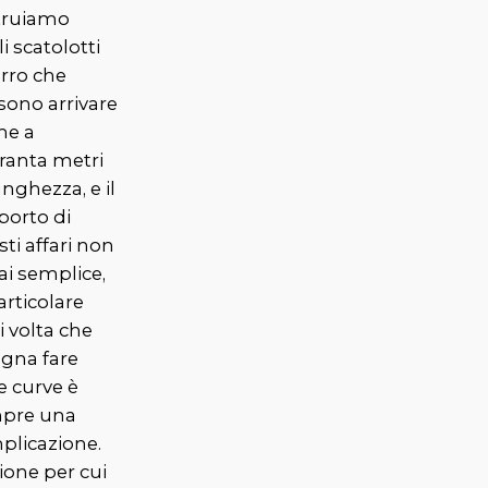
truiamo
i scatolotti
erro che
sono arrivare
he a
ranta metri
unghezza, e il
porto di
ti affari non
ai semplice,
articolare
 volta che
ogna fare
e curve è
pre una
plicazione.
ione per cui