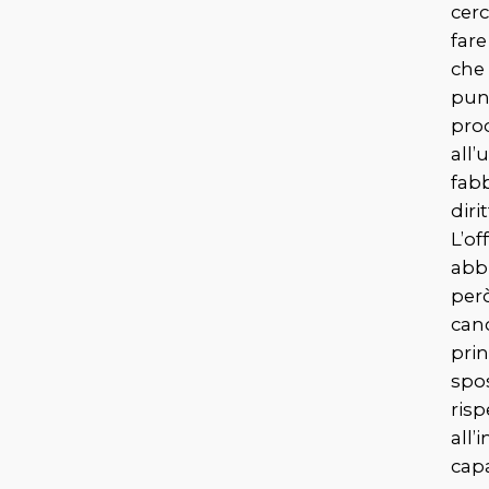
cer
far
che 
pun
pro
all’
fabb
diri
L’of
abb
però
can
prin
spo
risp
all’
cap