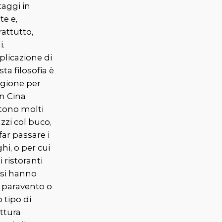
taggi in
te e,
attutto,
i.
plicazione di
ta filosofia è
agione per
in Cina
stono molti
zzi col buco,
far passare i
hi, o per cui
i ristoranti
esi hanno
 paravento o
o tipo di
ttura