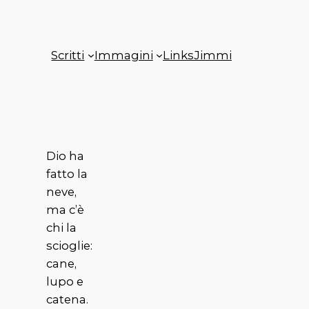
Scritti
Immagini
Links
Jimmi
Dio ha
fatto la
neve,
ma c’è
chi la
scioglie:
cane,
lupo e
catena.