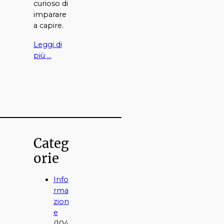
curioso di
imparare
a capire.
Leggi di
più …
Categ
orie
Info
rma
zion
e
(104