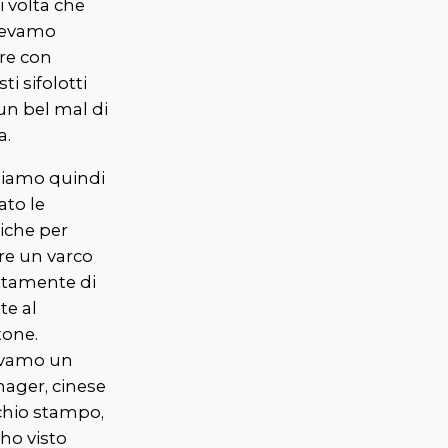
 volta che
evamo
ire con
ti sifolotti
un bel mal di
a.
iamo quindi
iato le
iche per
re un varco
ttamente di
te al
tone.
vamo un
ager, cinese
chio stampo,
ho visto