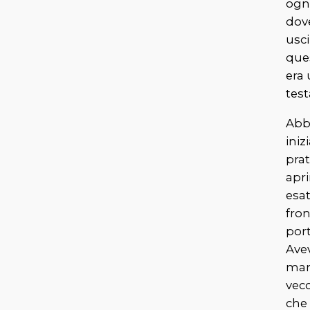
ogni
dov
usc
ques
era 
test
Abb
iniz
prat
apri
esa
fron
por
Ave
man
vec
che 