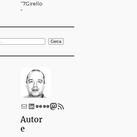
“7Girello
”
Cerca
Email
LinkedIn
Flickr
Flickr
Mastodon
Feed RSS
Autor
e