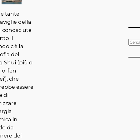
le tante
viglie della
a conosciute
utto il
C
do c’è la
e
sofia del
r
g Shui (più o
c
o ‘fen
a
ei’), che
rebbe essere
e di
rizzare
ergia
mica in
o da
nere dei