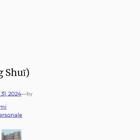
 Shuĭ)
31, 2024
—
by
mi
ersonale