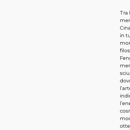
Tra 
mera
Cin
in t
mon
filo
Fen
men
sciu
dov
l’art
indi
l’en
cos
mod
otte