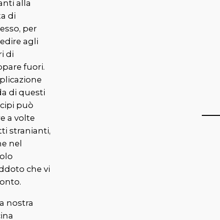
nti alla
a di
esso, per
edire agli
ri di
pare fuori.
plicazione
da di questi
cipi può
e a volte
tti stranianti,
e nel
colo
ddoto che vi
onto.
a nostra
cina