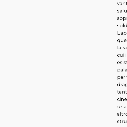
van
salu
sopr
sold
L’ap
ques
la r
cui 
esi
pala
per 
drag
tant
cin
una
altr
stru