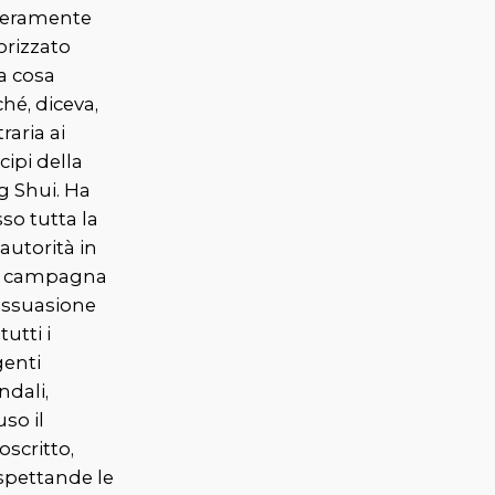
ceramente
orizzato
a cosa
hé, diceva,
raria ai
cipi della
g Shui. Ha
so tutta la
autorità in
 campagna
dissuasione
tutti i
genti
ndali,
uso il
oscritto,
spettande le