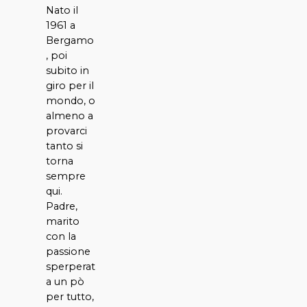
Nato il
1961 a
Bergamo
, poi
subito in
giro per il
mondo, o
almeno a
provarci
tanto si
torna
sempre
qui.
Padre,
marito
con la
passione
sperperat
a un pò
per tutto,