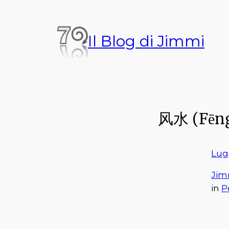
Vai
al
Il Blog di Jimmi
contenuto
风水 (Fēng
Lug 
Jim
in
P