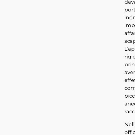
dava
port
ingr
imp
affa
scap
L’ap
rigi
prin
aver
effe
com
pic
ane
racc
Nell
offi