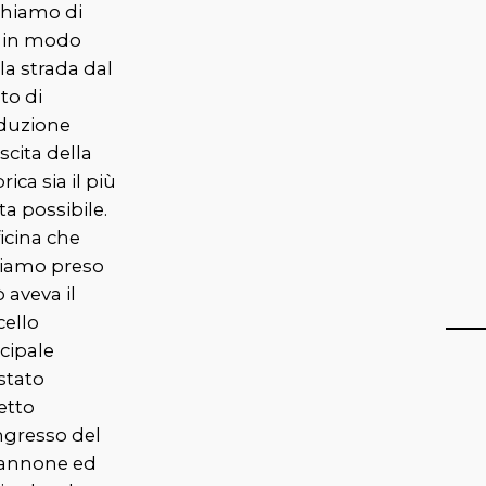
chiamo di
e in modo
la strada dal
to di
duzione
uscita della
rica sia il più
tta possibile.
ficina che
iamo preso
 aveva il
cello
cipale
stato
etto
ingresso del
annone ed