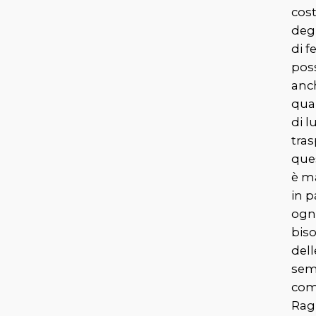
cos
degl
di f
pos
anc
qua
di l
tras
ques
è m
in p
ogni
bis
dell
sem
com
Rag