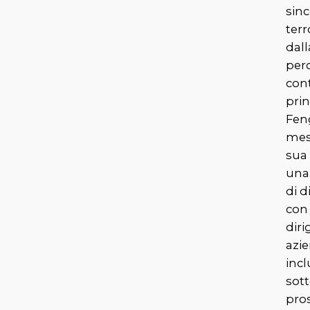
sin
terr
dall
perc
cont
prin
Fen
mes
sua 
una
di 
con 
diri
azie
incl
sott
pro