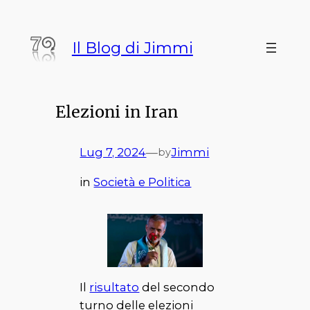
Vai
al
Il Blog di Jimmi
contenuto
Elezioni in Iran
Lug 7, 2024
—
Jimmi
by
in
Società e Politica
Il
risultato
del secondo
turno delle elezioni