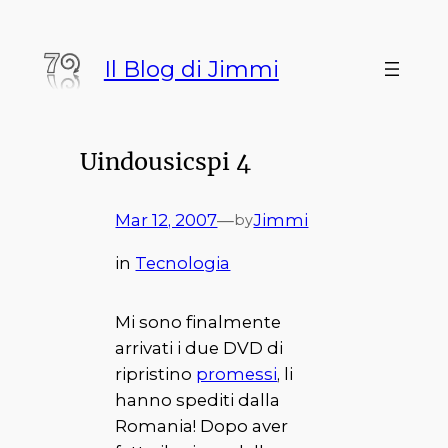
Vai
al
Il Blog di Jimmi
contenuto
Uindousicspi 4
Mar 12, 2007
—
Jimmi
by
in
Tecnologia
Mi sono finalmente
arrivati i due
DVD di
ripristino
promessi
, li
hanno spediti dalla
Romania! Dopo aver