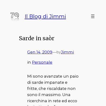
Vai
al
Il Blog di Jimmi
contenuto
Sarde in saòr
Gen 14, 2009
—
Jimmi
by
in
Personale
Mi sono avanzate un paio
di sarde impanate e
fritte, che riscaldate non
sono il massimo. Una
ricerchina in rete ed ecco