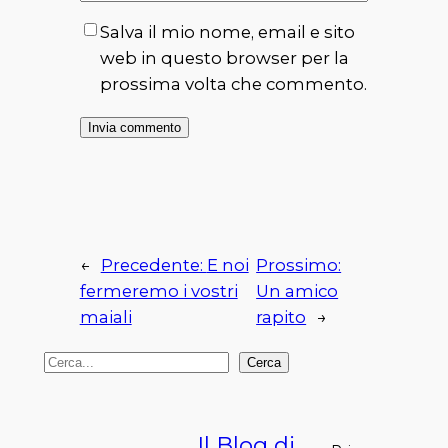
Salva il mio nome, email e sito
web in questo browser per la
prossima volta che commento.
←
Precedente:
E noi
Prossimo:
fermeremo i vostri
Un amico
maiali
rapito
→
C
Cerca
e
r
Il Blog di
c