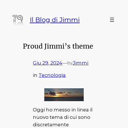
Vai
al
Il Blog di Jimmi
contenuto
Proud Jimmi’s theme
Giu 29, 2024
—
Jimmi
by
in
Tecnologia
Oggi ho messo in linea il
nuovo tema di cui sono
discretamente