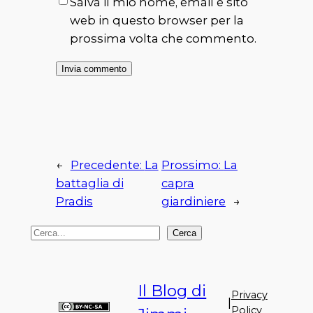
Salva il mio nome, email e sito
web in questo browser per la
prossima volta che commento.
←
Precedente:
La
Prossimo:
La
battaglia di
capra
Pradis
giardiniere
→
C
Cerca
e
r
Il Blog di
c
Privacy
|
a
Policy