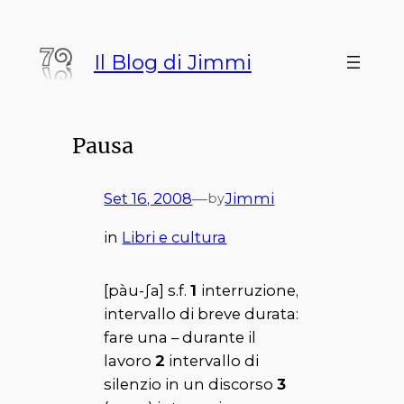
Vai
al
Il Blog di Jimmi
contenuto
Pausa
Set 16, 2008
—
Jimmi
by
in
Libri e cultura
[pàu-∫a] s.f.
1
interruzione,
intervallo di breve durata:
fare una – durante il
lavoro
2
intervallo di
silenzio in un discorso
3