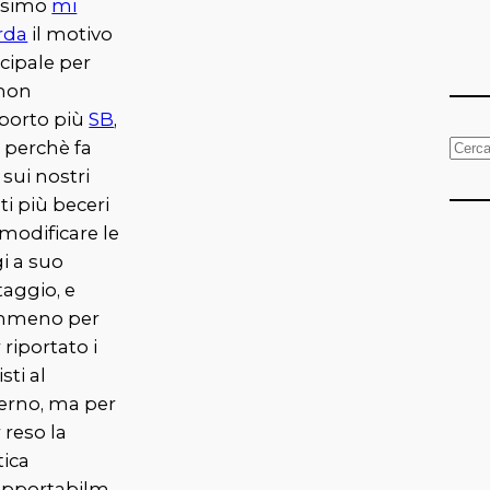
ssimo
mi
rda
il motivo
cipale per
 non
porto più
SB
,
 perchè fa
C
 sui nostri
e
nti più beceri
r
modificare le
c
i a suo
a
aggio, e
meno per
 riportato i
isti al
erno, ma per
 reso la
tica
opportabilm