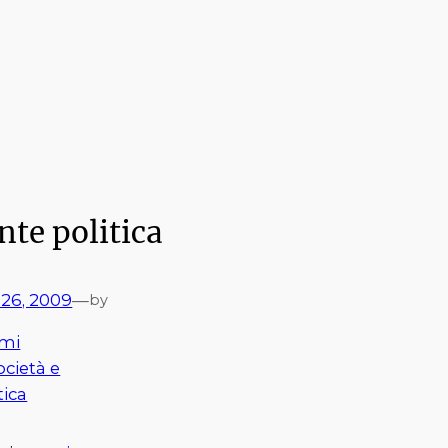
te politica
 26, 2009
—
by
mi
ocietà e
tica