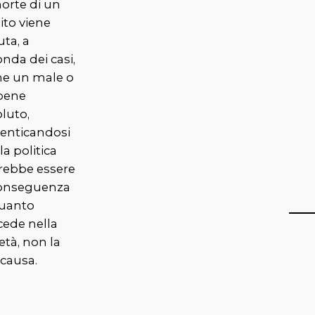
orte di un
ito viene
uta, a
nda dei casi,
e un male o
bene
luto,
enticandosi
la politica
rebbe essere
conseguenza
quanto
cede nella
età, non la
 causa.