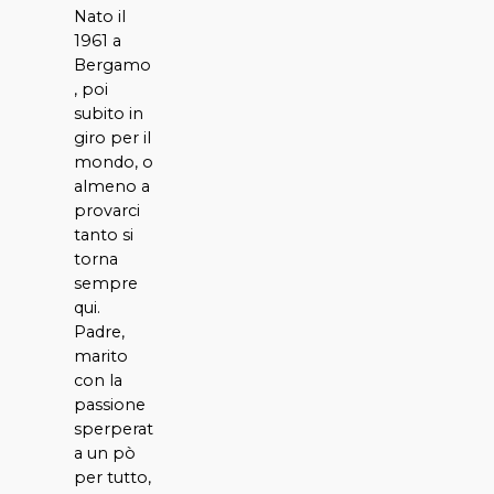
Nato il
1961 a
Bergamo
, poi
subito in
giro per il
mondo, o
almeno a
provarci
tanto si
torna
sempre
qui.
Padre,
marito
con la
passione
sperperat
a un pò
per tutto,