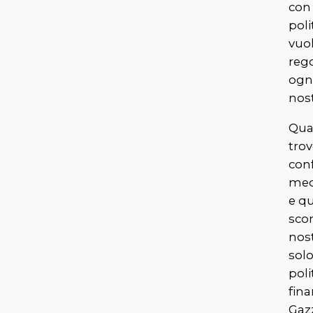
con
poli
vuo
reg
ogni
nost
Qua
trov
conf
med
e qu
scon
nost
solo
poli
fina
Gaz