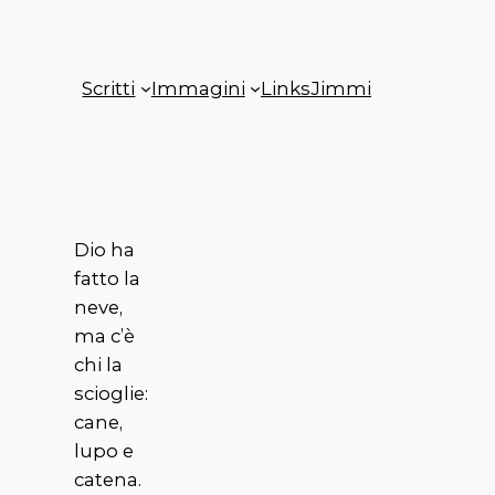
Scritti
Immagini
Links
Jimmi
Dio ha
fatto la
neve,
ma c’è
chi la
scioglie:
cane,
lupo e
catena.