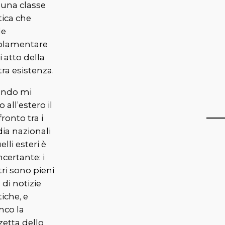
 una classe
tica che
le
olamentare
 atto della
ra esistenza.
ndo mi
o all’estero il
ronto tra i
ia nazionali
elli esteri è
certante: i
ri sono pieni
 di notizie
tiche, e
nco la
zetta dello