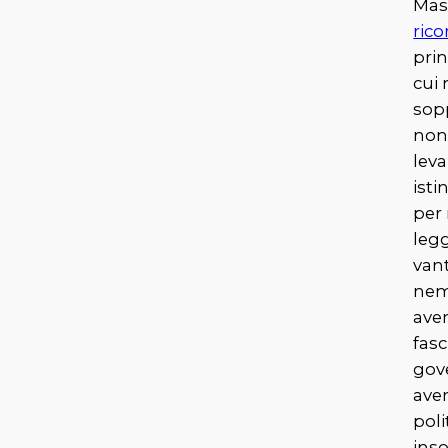
Ma
rico
prin
cui
sop
non
leva
isti
per 
legg
vant
nem
aver
fasc
gov
aver
poli
ins