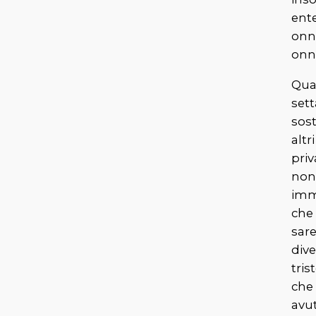
ent
onn
onn
Qua
set
sos
altr
priv
no
imm
che
sar
div
tris
che
avut