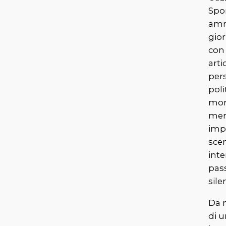
Spor
am
gio
con 
arti
per
poli
mom
men
imp
sce
int
pas
sile
Da n
di 