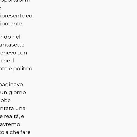
e
ipresente ed
ipotente.
ndo nel
tantasette
tenevo con
i che
il
ato è politico
n
aginavo
 un giorno
ebbe
entata una
te realtà, e
 avremo
o a che fare