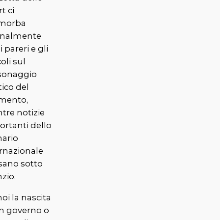
t ci
morba
rnalmente
i pareri e gli
coli sul
sonaggio
tico del
ento,
tre notizie
ortanti dello
nario
ernazionale
sano sotto
nzio.
oi la nascita
un governo o