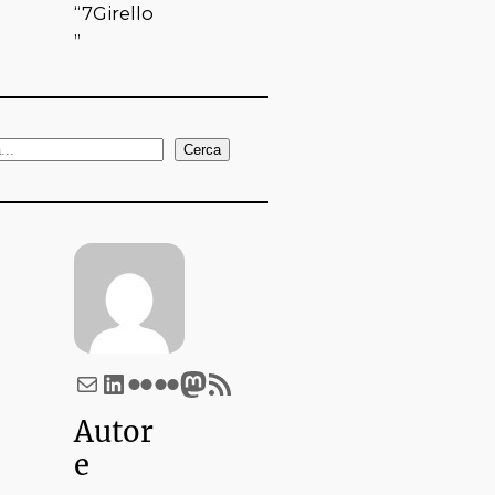
“7Girello
”
Cerca
Email
LinkedIn
Flickr
Flickr
Mastodon
Feed RSS
Autor
e