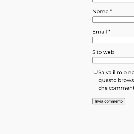
Nome
*
Email
*
Sito web
Salva il mio n
questo browse
che comment