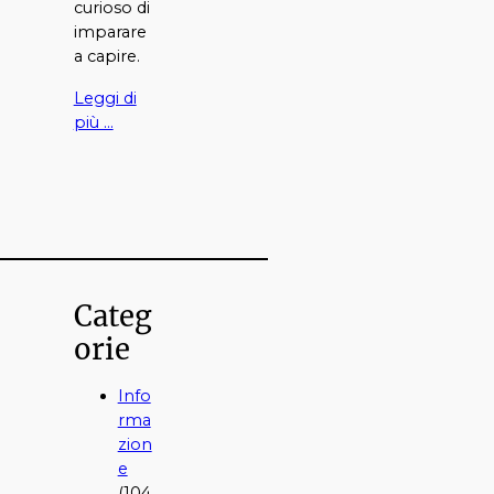
curioso di
imparare
a capire.
Leggi di
più …
Categ
orie
Info
rma
zion
e
(104