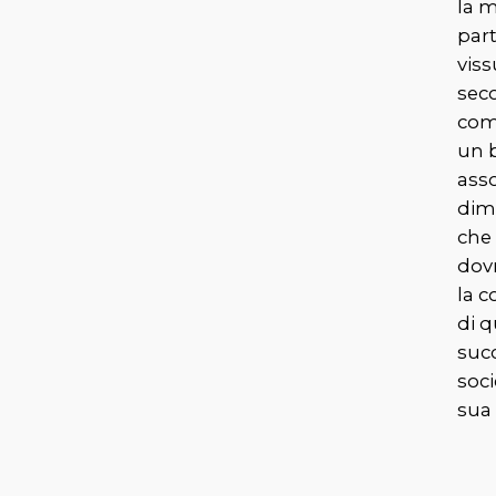
la m
part
viss
seco
com
un 
asso
dim
che 
dov
la 
di 
suc
soci
sua