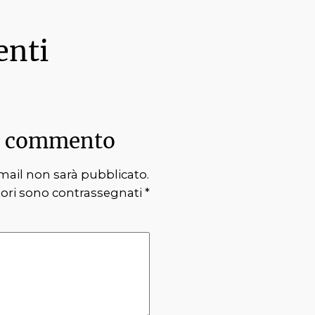
nti
n commento
 email non sarà pubblicato.
tori sono contrassegnati
*