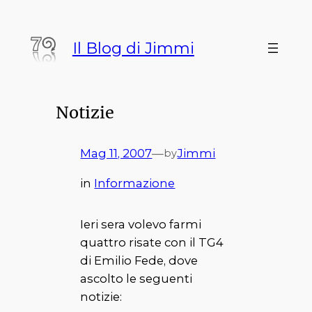
Vai
al
Il Blog di Jimmi
contenuto
Notizie
Mag 11, 2007
—
Jimmi
by
in
Informazione
Ieri sera volevo farmi
quattro risate con il TG4
di Emilio Fede, dove
ascolto le seguenti
notizie: