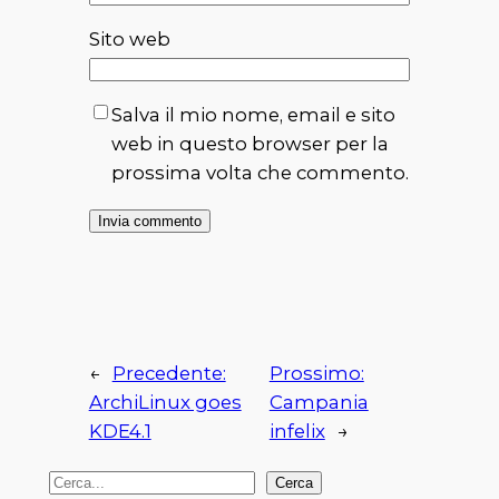
Sito web
Salva il mio nome, email e sito
web in questo browser per la
prossima volta che commento.
←
Precedente:
Prossimo:
ArchiLinux goes
Campania
KDE4.1
infelix
→
C
Cerca