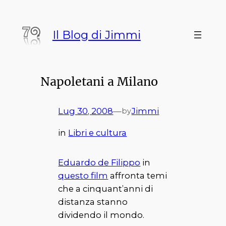
Vai
al
Il Blog di Jimmi
contenuto
Napoletani a Milano
Lug 30, 2008
—
Jimmi
by
in
Libri e cultura
Eduardo de Filippo
in
questo film
affronta temi
che a cinquant’anni di
distanza stanno
dividendo il mondo.