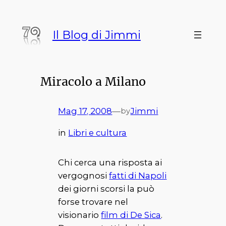
Vai
al
Il Blog di Jimmi
contenuto
Miracolo a Milano
Mag 17, 2008
—
Jimmi
by
in
Libri e cultura
Chi cerca una risposta ai
vergognosi
fatti di Napoli
dei giorni scorsi la può
forse trovare nel
visionario
film di De Sica
.