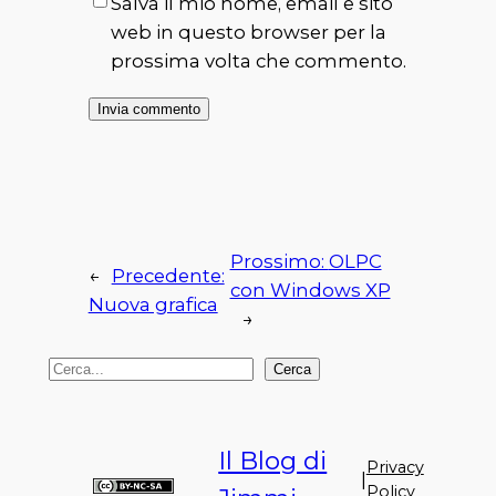
Salva il mio nome, email e sito
web in questo browser per la
prossima volta che commento.
Prossimo:
OLPC
←
Precedente:
con Windows XP
Nuova grafica
→
C
Cerca
e
r
Il Blog di
c
Privacy
|
a
Policy