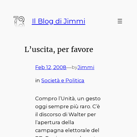
Vai
al
Il Blog di Jimmi
contenuto
L’uscita, per favore
Feb 12, 2008
—
Jimmi
by
in
Società e Politica
Compro l’Unità, un gesto
oggi sempre più raro. C’è
il discorso di Walter per
l’apertura della
campagna elettorale del