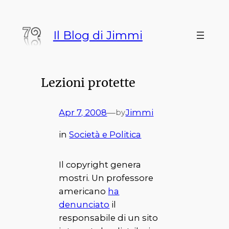
Vai
al
Il Blog di Jimmi
contenuto
Lezioni protette
Apr 7, 2008
—
Jimmi
by
in
Società e Politica
Il copyright genera
mostri. Un professore
americano
ha
denunciato
il
responsabile di un sito