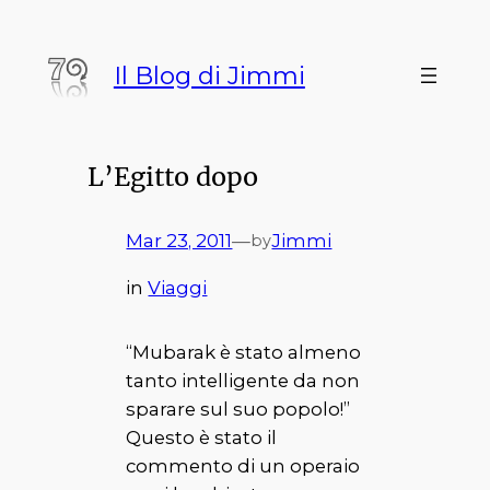
Vai
al
Il Blog di Jimmi
contenuto
L’Egitto dopo
Mar 23, 2011
—
Jimmi
by
in
Viaggi
“Mubarak è stato almeno
tanto intelligente da non
sparare sul suo popolo!”
Questo è stato il
commento di un operaio