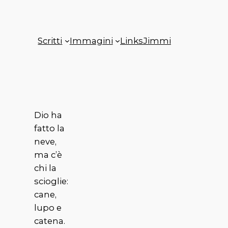
Scritti
Immagini
Links
Jimmi
Dio ha
fatto la
neve,
ma c’è
chi la
scioglie:
cane,
lupo e
catena.