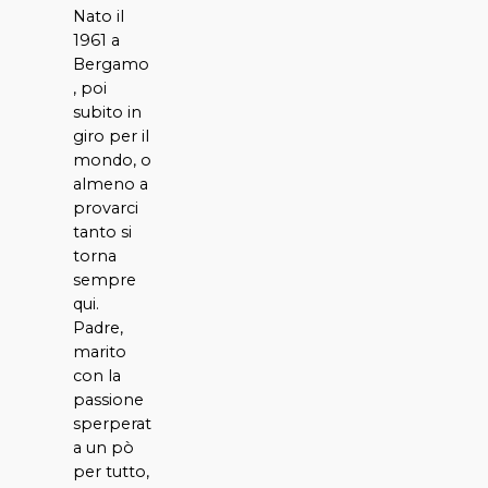
Nato il
1961 a
Bergamo
, poi
subito in
giro per il
mondo, o
almeno a
provarci
tanto si
torna
sempre
qui.
Padre,
marito
con la
passione
sperperat
a un pò
per tutto,