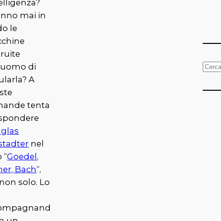
telligenza?
anno mai in
do le
chine
ruite
l’uomo di
C
ularla? A
e
ste
r
ande tenta
c
rispondere
a
glas
stadter
nel
o “
Goedel,
her, Bach
“,
non solo. Lo
ompagnand
in un