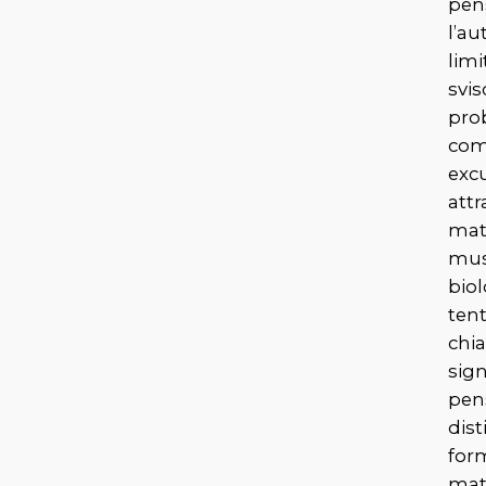
pens
l’au
limi
svis
pro
com
exc
attr
mat
musi
biol
tent
chia
sign
pen
dis
for
mat