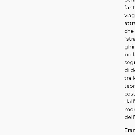
fant
via
attr
che
“str
ghi
bril
seg
di 
tra 
teor
cost
dall
mo
dell
Era