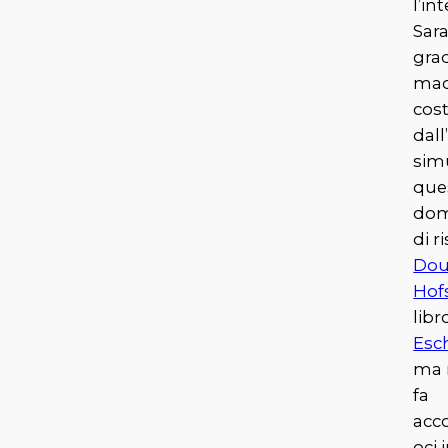
l’in
Sar
gra
mac
cost
dal
sim
que
dom
di 
Dou
Hof
libr
Esc
ma 
fa
acc
oci 