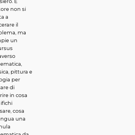
iero. E
tore non si
ta a
cerare il
blema, ma
pie un
ursus
averso
ematica,
ca, pittura e
ogia per
are di
rire in cosa
ifichi
sare, cosa
tingua una
mula
ematica da