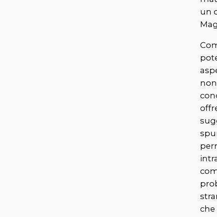
un 
Magr
Come
pot
aspe
non
con
offr
sug
spun
per
intr
com
pro
stra
che