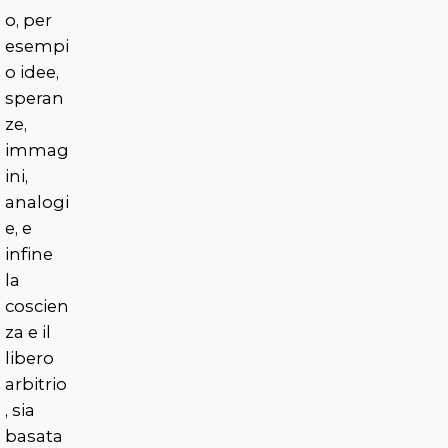
o, per
esempi
o idee,
speran
ze,
immag
ini,
analogi
e, e
infine
la
coscien
za e il
libero
arbitrio
, sia
basata