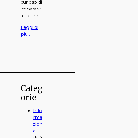
curioso di
imparare
a capire.
Leggi di
più …
Categ
orie
Info
rma
zion
e
(104