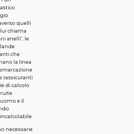
astico
ggio
averso quelli
 lui chiama
ani anelli”, le
rlande
lanti che
nano la linea
demarcazione
le rassicuranti
ie di calcolo
ruite
’uomo e il
ndo
’incalcolabile.
no necessarie