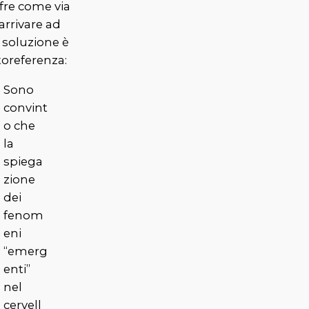
ffre come via
arrivare ad
 soluzione è
toreferenza:
Sono
convint
o che
la
spiega
zione
dei
fenom
eni
“emerg
enti”
nel
cervell