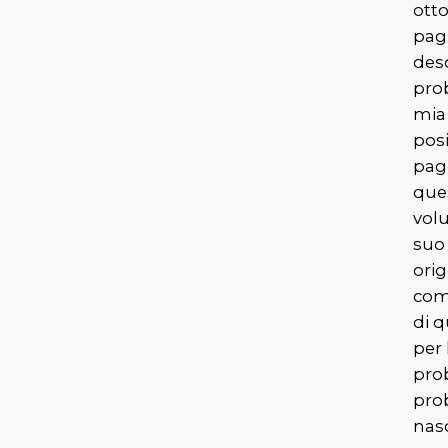
ott
pag
desc
pro
mia 
posi
pag
que
volu
suo
orig
com
di q
per 
pro
pro
nasc