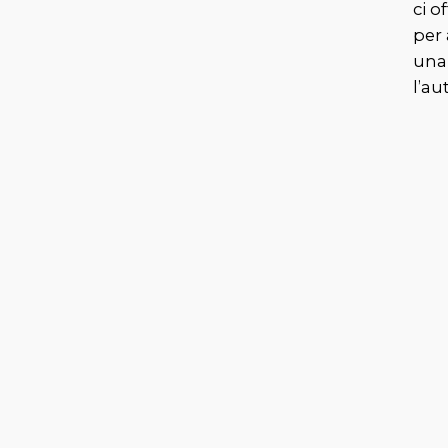
ci o
per 
una
l’au