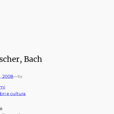
scher, Bach
1, 2008
—
by
mi
ibri e cultura
’è