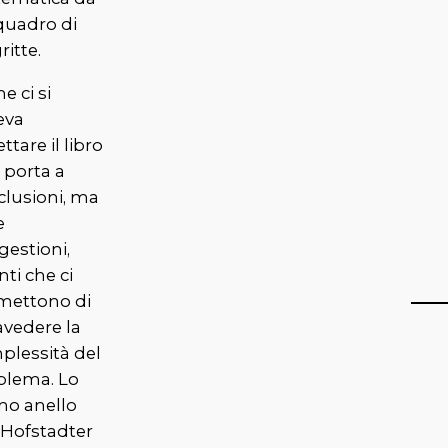
quadro di
itte.
 ci si
eva
ttare il libro
 porta a
clusioni, ma
e
gestioni,
ti che ci
mettono di
avedere la
plessità del
blema. Lo
no anello
 Hofstadter