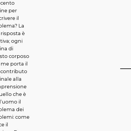
ocento
ine per
rivere il
blema? La
risposta è
tiva; ogni
ina di
sto corposo
me porta il
 contributo
inale alla
prensione
uello che è
l’uomo il
blema dei
blemi: come
e il