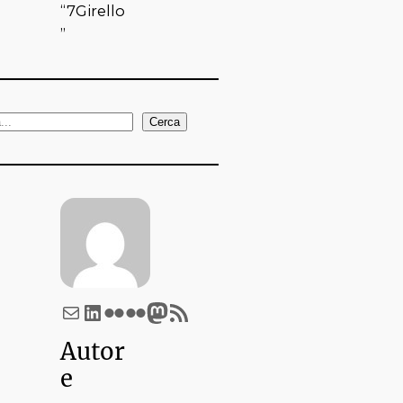
“7Girello
”
Cerca
Email
LinkedIn
Flickr
Flickr
Mastodon
Feed RSS
Autor
e