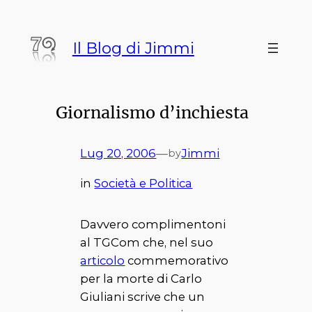
Vai
al
Il Blog di Jimmi
contenuto
Giornalismo d’inchiesta
Lug 20, 2006
—
Jimmi
by
in
Società e Politica
Davvero complimentoni
al TGCom che, nel suo
articolo
commemorativo
per la morte di Carlo
Giuliani scrive che un