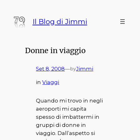
Vai
al
Il Blog di Jimmi
contenuto
Donne in viaggio
Set 8, 2008
—
Jimmi
by
in
Viaggi
Quando mi trovo in negli
aeroporti mi capita
spesso di imbattermi in
gruppi di donne in
viaggio. Dall’aspetto si