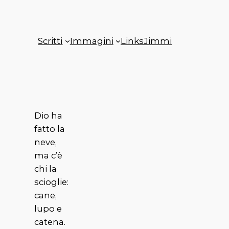
Scritti
Immagini
Links
Jimmi
Dio ha
fatto la
neve,
ma c’è
chi la
scioglie:
cane,
lupo e
catena.