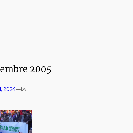
cembre 2005
1, 2024
—
by