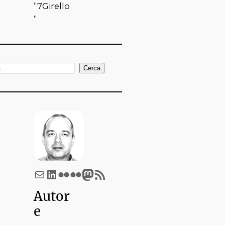
“7Girello
”
Cerca
Email
LinkedIn
Flickr
Flickr
Mastodon
Feed RSS
Autor
e