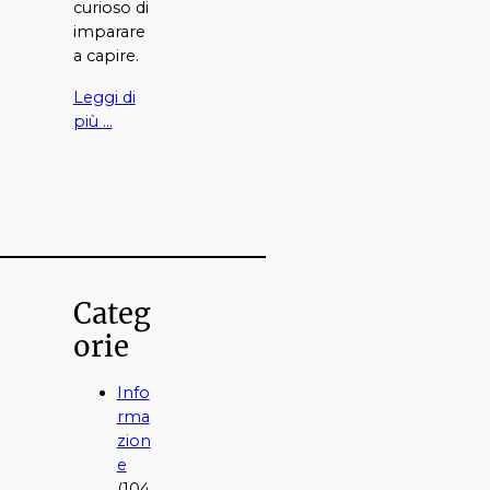
curioso di
imparare
a capire.
Leggi di
più …
Categ
orie
Info
rma
zion
e
(104