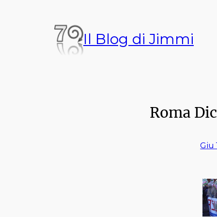
Vai
al
Il Blog di Jimmi
contenuto
Roma Di
Giu 