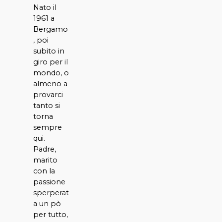
Nato il
1961 a
Bergamo
, poi
subito in
giro per il
mondo, o
almeno a
provarci
tanto si
torna
sempre
qui.
Padre,
marito
con la
passione
sperperat
a un pò
per tutto,