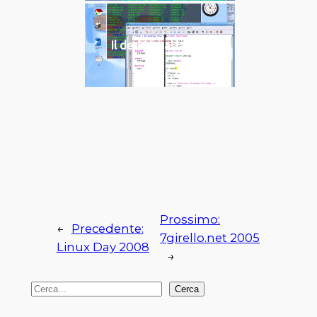
Il desktop al lavoro
Prossimo:
←
Precedente:
7girello.net 2005
Linux Day 2008
→
C
Cerca
e