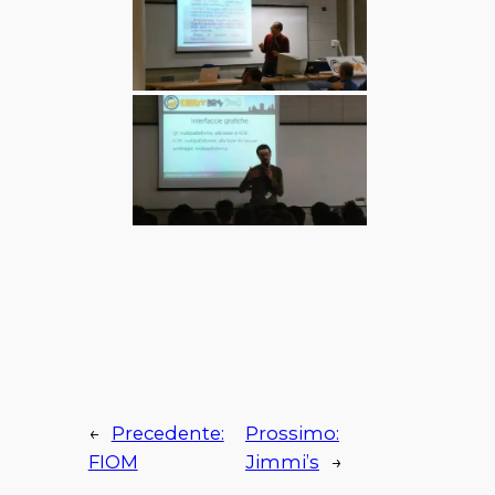
←
Precedente:
Prossimo:
FIOM
Jimmi’s
→