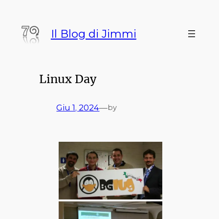
Vai
al
Il Blog di Jimmi
contenuto
Linux Day
Giu 1, 2024
—
by