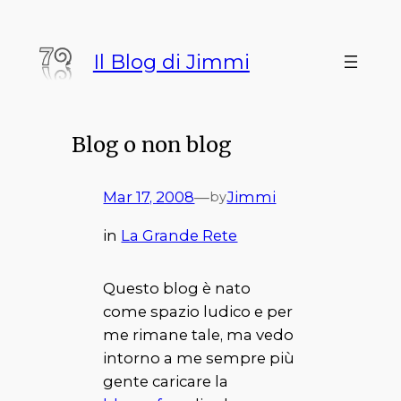
Vai
al
Il Blog di Jimmi
contenuto
Blog o non blog
Mar 17, 2008
—
Jimmi
by
in
La Grande Rete
Questo blog è nato
come spazio ludico e per
me rimane tale, ma vedo
intorno a me sempre più
gente caricare la