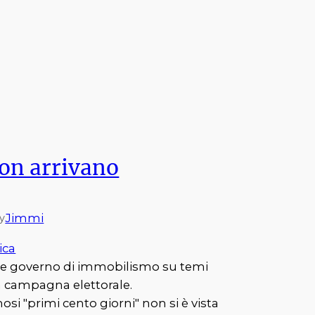
non arrivano
Jimmi
y
ica
uale governo di immobilismo su temi
a campagna elettorale.
si "primi cento giorni" non si è vista