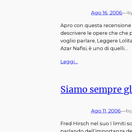
Ago 16, 2006
—
b
Apro con questa recensione la
descrivere le opere che che pi
voglio parlare, Leggere Lolita
Azar Nafisi, è uno di quelli…
Leggi…
Siamo sempre gl
Ago 11, 2006
—
by
Fred Hirsch nel suo I limiti s
parlando dell’importanza dell