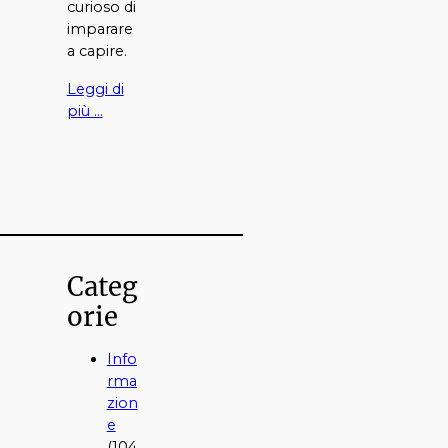
curioso di
imparare
a capire.
Leggi di
più …
Categ
orie
Info
rma
zion
e
(104