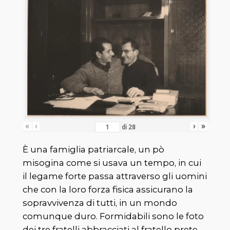
«
‹
›
»
di
28
È una famiglia patriarcale, un pò
misogina come si usava un tempo, in cui
il legame forte passa attraverso gli uomini
che con la loro forza fisica assicurano la
sopravvivenza di tutti, in un mondo
comunque duro. Formidabili sono le foto
dei tre fratelli abbracciati al fratello prete,