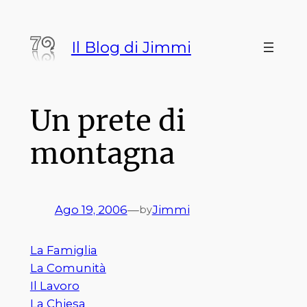
Vai
al
Il Blog di Jimmi
contenuto
Un prete di
montagna
Ago 19, 2006
—
Jimmi
by
La Famiglia
La Comunità
Il Lavoro
La Chiesa