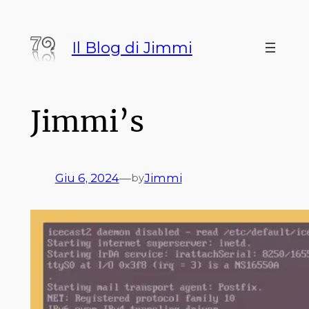
Vai
al
Il Blog di Jimmi
contenuto
Jimmi’s
Giu 6, 2024
—
Jimmi
by